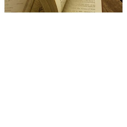
Warum sollte man 150 Wörter pro
Minute lesen können?
„Ist doch schön, dass Ihr Kind überhaupt liest, machen
Sie nur keinen Druck!“ sagt die Grundschullehrerin
LESEAUFBAU
1