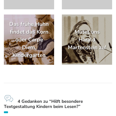
Das frühe Huhn
findet das Korn
Mutet uns
oder Carpe
Harald
Diem,
Martenstein zu!
Kindergarten
4 Gedanken zu “Hilft besondere
Textgestaltung Kindern beim Lesen?”