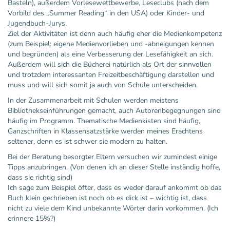
Basteln), außerdem Vorlesewettbewerbe, Leseclubs (nach dem
Vorbild des „Summer Reading“ in den USA) oder Kinder- und
Jugendbuch-Jurys.
Ziel der Aktivitäten ist denn auch häufig eher die Medienkompetenz
(zum Beispiel: eigene Medienvorlieben und -abneigungen kennen
und begründen) als eine Verbesserung der Lesefähigkeit an sich.
Außerdem will sich die Bücherei natürlich als Ort der sinnvollen
und trotzdem interessanten Freizeitbeschäftigung darstellen und
muss und will sich somit ja auch von Schule unterscheiden.
In der Zusammenarbeit mit Schulen werden meistens
Bibliothekseinführungen gemacht, auch Autorenbegegnungen sind
häufig im Programm. Thematische Medienkisten sind häufig,
Ganzschriften in Klassensatzstärke werden meines Erachtens
seltener, denn es ist schwer sie modern zu halten.
Bei der Beratung besorgter Eltern versuchen wir zumindest einige
Tipps anzubringen. (Von denen ich an dieser Stelle inständig hoffe,
dass sie richtig sind)
Ich sage zum Beispiel öfter, dass es weder darauf ankommt ob das
Buch klein gechrieben ist noch ob es dick ist – wichtig ist, dass
nicht zu viele dem Kind unbekannte Wörter darin vorkommen. (Ich
erinnere 15%?)