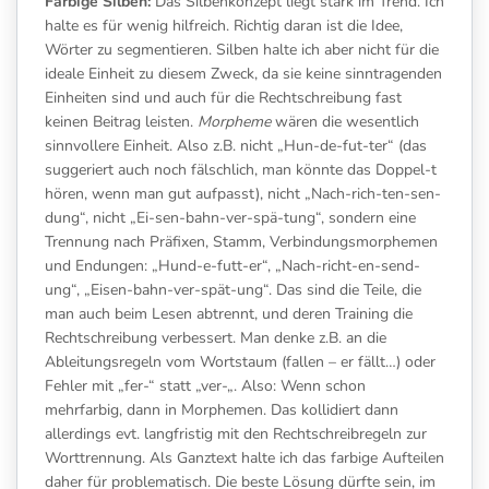
Farbige Silben:
Das Silbenkonzept liegt stark im Trend. Ich
halte es für wenig hilfreich. Richtig daran ist die Idee,
Wörter zu segmentieren. Silben halte ich aber nicht für die
ideale Einheit zu diesem Zweck, da sie keine sinntragenden
Einheiten sind und auch für die Rechtschreibung fast
keinen Beitrag leisten.
Morpheme
wären die wesentlich
sinnvollere Einheit. Also z.B. nicht „Hun-de-fut-ter“ (das
suggeriert auch noch fälschlich, man könnte das Doppel-t
hören, wenn man gut aufpasst), nicht „Nach-rich-ten-sen-
dung“, nicht „Ei-sen-bahn-ver-spä-tung“, sondern eine
Trennung nach Präfixen, Stamm, Verbindungsmorphemen
und Endungen: „Hund-e-futt-er“, „Nach-richt-en-send-
ung“, „Eisen-bahn-ver-spät-ung“. Das sind die Teile, die
man auch beim Lesen abtrennt, und deren Training die
Rechtschreibung verbessert. Man denke z.B. an die
Ableitungsregeln vom Wortstaum (fallen – er fällt…) oder
Fehler mit „fer-“ statt „ver-„. Also: Wenn schon
mehrfarbig, dann in Morphemen. Das kollidiert dann
allerdings evt. langfristig mit den Rechtschreibregeln zur
Worttrennung. Als Ganztext halte ich das farbige Aufteilen
daher für problematisch. Die beste Lösung dürfte sein, im