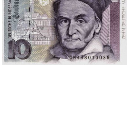
Die Besten in Mathe sind intelligente
Jungs. Pfui. (Ursachen 3/4)
Mathematische Leistungen korrelieren stark mit
Hochleistung, Intelligenz und männlichem Geschlecht.
Das sieht man nicht gern, sondern
REPORTAGE MATHEUNTERRICHT