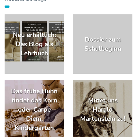
Neu erhältlich:
Dossier zum
Das Blog als
Schulbeginn
Lehrbuch
Das frühe Huhn
findet das Korn
Mutet uns
oder Carpe
Harald
Diem,
Martenstein zu!
Kindergarten