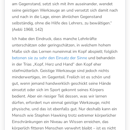
am Gegenstand, setzt sich mit ihm auseinander, wendet
seine geistigen Werkzeuge an und versetzt sich damit nach
und nach in die Lage, einen ähnlichen Gegenstand
selbständig, ohne die Hilfe des Lehrers, zu bewältigen.“
(Aebli 1968, 142)
Ich habe den Eindruck, dass manche Lehrkräfte
unterschätzen oder geringschätzen, in welchem hohem
Maße sich das Lernen nuneinmal im Kopf abspielt; folglich
betonen sie zu sehr den Einsatz der Sinne
und behandeln
in der Trias „Kopf, Herz und Hand“ den Kopf eher
stiefmütterlich. Geistige Werkzeuge sind jedoch nichts
minderwertiges, im Gegenteil. Freilich ist es schön und
gut, wenn jemand handwerklich geschickt seine Hände
einsetzt oder sich im Sport gekonnt seines Körpers
bedient. Aber ein riesiger Teil dessen, was wir lernen
dürfen, erfordert nun einmal geistige Werkzeuge, nicht
physische, und das ist ebenfalls gut. Nur deshalb kann ein
Mensch wie Stephen Hawking trotz extremer körperlicher
Einschränkungen ein Niveau an Wissen erreichen, das
körperlich fitteren Menschen verwehrt bleibt – ist es nicht