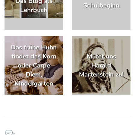
Das Blog als
Schulbeginn
Lehrbuch
Das frühe Huhn
findet das Korn
Mutet uns
oder Carpe
Harald
Diem,
Martenstein zu!
Kindergarten