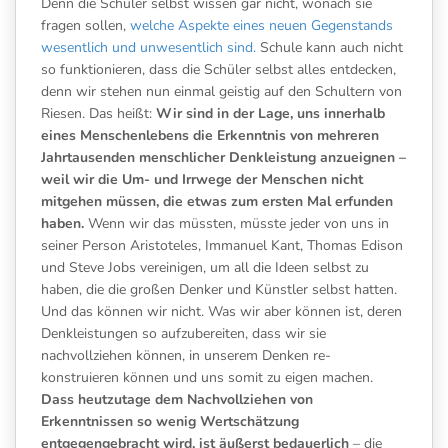
Denn die Schüler selbst wissen gar nicht, wonach sie
fragen sollen,
welche Aspekte eines neuen Gegenstands
wesentlich und unwesentlich sind.
Schule kann auch nicht
so funktionieren, dass die Schüler selbst alles entdecken,
denn wir stehen nun einmal geistig auf den Schultern von
Riesen. Das heißt:
Wir sind in der Lage, uns innerhalb
eines Menschenlebens die Erkenntnis von mehreren
Jahrtausenden menschlicher Denkleistung anzueignen –
weil wir die Um- und Irrwege der Menschen nicht
mitgehen müssen, die etwas zum ersten Mal erfunden
haben.
Wenn wir das müssten, müsste jeder von uns in
seiner Person Aristoteles, Immanuel Kant, Thomas Edison
und Steve Jobs vereinigen, um all die Ideen selbst zu
haben, die die großen Denker und Künstler selbst hatten.
Und das können wir nicht. Was wir aber können ist, deren
Denkleistungen so aufzubereiten, dass wir sie
nachvollziehen können, in unserem Denken re-
konstruieren können und uns somit zu eigen machen.
Dass heutzutage dem Nachvollziehen von
Erkenntnissen so wenig Wertschätzung
entgegengebracht wird, ist äußerst bedauerlich
– die