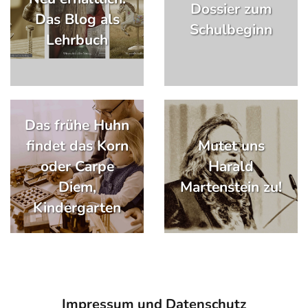
Dossier zum
Das Blog als
Schulbeginn
Lehrbuch
Das frühe Huhn
findet das Korn
Mutet uns
oder Carpe
Harald
Diem,
Martenstein zu!
Kindergarten
Impressum und Datenschutz