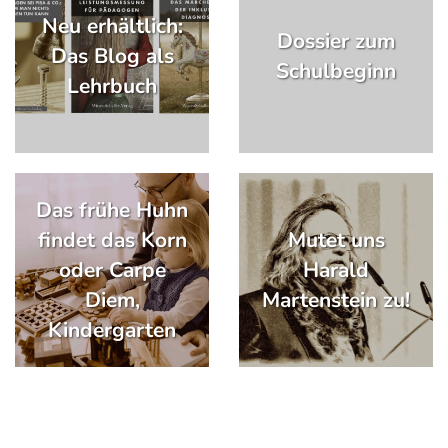
Neu erhältlich:
Dossier zum
Das Blog als
Schulbeginn
Lehrbuch
Das frühe Huhn
findet das Korn
Mutet uns
oder Carpe
Harald
Diem,
Martenstein zu!
Kindergarten