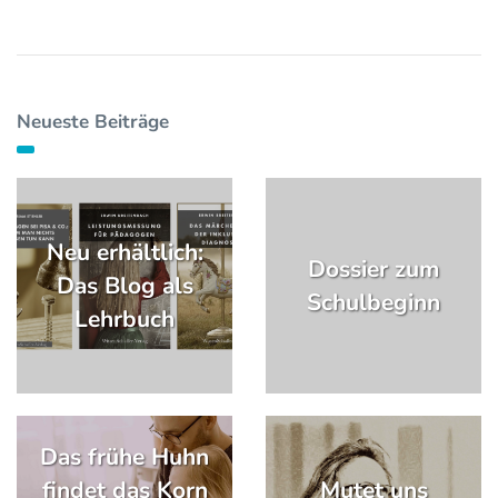
Neueste Beiträge
Neu erhältlich:
Dossier zum
Das Blog als
Schulbeginn
Lehrbuch
Das frühe Huhn
findet das Korn
Mutet uns