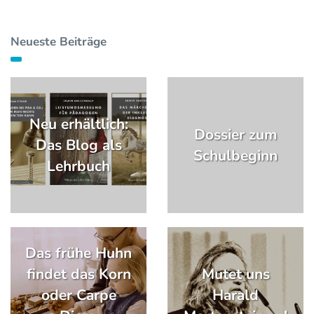
Neueste Beiträge
Neu erhältlich:
Dossier zum
Das Blog als
Schulbeginn
Lehrbuch
Das frühe Huhn
findet das Korn
Mutet uns
oder Carpe
Harald