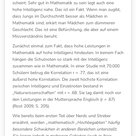
scheint: Sehr gut in Mathematik zu sein legt auch eine
hohe Intelligenz nahe. Das ist ein Fakt. Wenn man zugibt,
dass Jungs im Durchschnitt besser als Mädchen in
Mathematik sind, erkärt man Mädchen zum dümmeren
Geschlecht. Das ist eine Befürchtung, die aber auf einem
Missverständnis beruht.
Zunächst einmal zum Fakt, dass hohe Leistungen in
Mathematik auf hohe Intelligenz hindeuten: In keinem Fach
hängen die Schulnoten so stark mit der Intelligenz
zusammen wie in Mathematik. In einer Studie mit 70.000
Schülern betrug die Korrelation r = .77, das ist eine
äußerst hohe Korrelation. Die zweit höchste Korrelation
zwischen Intelligenz und Einzelnoten bestand in
„Naturwissenschaften“ mit r = .68. Sie lag damit noch vor
den Leistungen in der Muttersprache Englisch (r = .67)
(Rost 2009, S. 205).
Wie bereits beim ersten Teil über Nerds und Streber
erwähnt, werden „
mathematisch „Hochbegabten“ häufig
besondere Schwächen in anderen Bereichen unterstellt.
Sie liegen jedoch in mehreren Gebieten (auch in ihrer