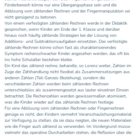
Förderbereich könne nur eine Übergangsphase sein und die
Ablösung vom zählenden Rechnen und der Fingermanipulation sei
nicht genügend zu betonen.
Von einem verfestigten zählenden Rechnen werde in der Didaktik
gesprochen, wenn Kinder am Ende der 1. Klasse und darüber
hinaus noch häufig zählende Strategien bei der Lösung von
Additions- und Subtraktionsaufgaben einsetzten. Das verfestigte
zählende Rechnen könne schon fast als charakterisierendes
Symptom rechenschwacher Kinder angesehen werden, das oft bis
ins hohe Schulalter bestehen bleibe.
Ein Kind das zählend rechne, behandle, so Lorenz weiter, Zahlen im
Zuge der Zählhandlung nicht flexibel als Zusammensetzungen aus
anderen Zahlen (Teil-Ganzes-Beziehung), sondern die
verschiedenen Zahlen werden beim zählenden Rechnen
unterschiedslos als zusammengesetzt aus lauter einzelnen Einsen
betrachtet. Die Rechenzahlen werden gewissermaßen atomisiert,
was die Kinder wieder auf das zählende Rechnen festlege.
Für eine Ablösung vom zählenden Rechnen oder Fingerrechnen
genüge es nicht, den Kindern vermehrt Veranschaulichungsmaterial
zur Verfügung zu stellen, da sie dazu neigten, die neuen Materialien
wie die Finger auch zählend zu verwenden. Im Vordergrund müsse
vielmehr das operative Durcharbeiten stehen, die Reflexion über die