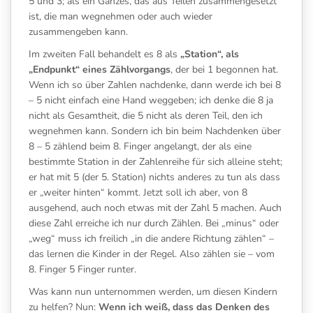
5 und 3; als ein Ganzes, das aus Teilen zusammengesetzt
ist, die man wegnehmen oder auch wieder
zusammengeben kann.
Im zweiten Fall behandelt es 8 als
„Station“, als
„Endpunkt“ eines Zählvorgangs
, der bei 1 begonnen hat.
Wenn ich so über Zahlen nachdenke, dann werde ich bei 8
– 5 nicht einfach eine Hand weggeben; ich denke die 8 ja
nicht als Gesamtheit, die 5 nicht als deren Teil, den ich
wegnehmen kann. Sondern ich bin beim Nachdenken über
8 – 5 zählend beim 8. Finger angelangt, der als eine
bestimmte Station in der Zahlenreihe für sich alleine steht;
er hat mit 5 (der 5. Station) nichts anderes zu tun als dass
er „weiter hinten“ kommt. Jetzt soll ich aber, von 8
ausgehend, auch noch etwas mit der Zahl 5 machen. Auch
diese Zahl erreiche ich nur durch Zählen. Bei „minus“ oder
„weg“ muss ich freilich „in die andere Richtung zählen“ –
das lernen die Kinder in der Regel. Also zählen sie – vom
8. Finger 5 Finger runter.
Was kann nun unternommen werden, um diesen Kindern
zu helfen? Nun:
Wenn ich weiß, dass das Denken des