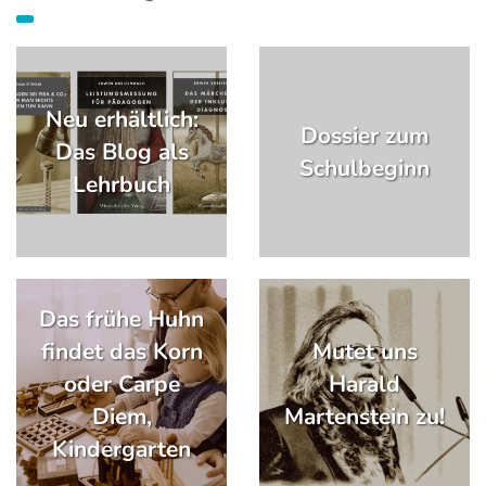
Neu erhältlich:
Dossier zum
Das Blog als
Schulbeginn
Lehrbuch
Das frühe Huhn
findet das Korn
Mutet uns
oder Carpe
Harald
Diem,
Martenstein zu!
Kindergarten