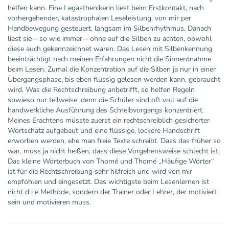
helfen kann. Eine Legasthenikerin liest beim Erstkontakt, nach
vorhergehender, katastrophalen Leseleistung, von mir per
Handbewegung gesteuert, langsam im Silbenrhythmus. Danach
liest sie – so wie immer – ohne auf die Silben zu achten, obwohl
diese auch gekennzeichnet waren. Das Lesen mit Silbenkennung
beeinträchtigt nach meinen Erfahrungen nicht die Sinnentnahme
beim Lesen. Zumal die Konzentration auf die Silben ja nur in einer
Übergangsphase, bis eben flüssig gelesen werden kann, gebraucht
wird. Was die Rechtschreibung anbetrifft, so helfen Regeln
sowieso nur teilweise, denn die Schüler sind oft voll auf die
handwerkliche Ausführung des Schreibvorgangs konzentriert.
Meines Erachtens müsste zuerst ein rechtschreiblich gesicherter
Wortschatz aufgebaut und eine flüssige, lockere Handschrift
erworben werden, ehe man freie Texte schreibt. Dass das früher so
war, muss ja nicht heißen, dass diese Vorgehensweise schlecht ist.
Das kleine Wörterbuch von Thomé und Thomé „Häufige Wörter“
ist für die Rechtschreibung sehr hilfreich und wird von mir
empfohlen und eingesetzt. Das wichtigste beim Lesenlernen ist
nicht d i e Methode, sondern der Trainer oder Lehrer, der motiviert
sein und motivieren muss.