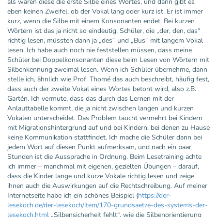
als wären diese die erste Silbe eines Wortes, und dann gibt es
eben keinen Zweifel, ob der Vokal lang oder kurz ist. Er ist immer
kurz, wenn die Silbe mit einem Konsonanten endet. Bei kurzen
Wörtern ist das ja nicht so eindeutig. Schüler, die „der, den, das“
richtig lesen, müssten dann ja „des“ und „Bus“ mit langem Vokal
lesen. Ich habe auch noch nie feststellen müssen, dass meine
Schüler bei Doppelkonsonanten diese beim Lesen von Wörtern mit
Silbenkennung zweimal lesen. Wenn ich Schüler übernehme, dann
stelle ich, ähnlich wie Prof. Thomé das auch beschreibt, häufig fest,
dass auch der zweite Vokal eines Wortes betont wird, also z.B.
Gartén. Ich vermute, dass das durch das Lernen mit der
Anlauttabelle kommt, die ja nicht zwischen langen und kurzen
Vokalen unterscheidet. Das Problem taucht vermehrt bei Kindern
mit Migrationshintergrund auf und bei Kindern, bei denen zu Hause
keine Kommunikation stattfindet. Ich mache die Schüler dann bei
jedem Wort auf diesen Punkt aufmerksam, und nach ein paar
Stunden ist die Aussprache in Ordnung. Beim Lesetraining achte
ich immer – manchmal mit eigenen, gezielten Übungen – darauf,
dass die Kinder lange und kurze Vokale richtig lesen und zeige
ihnen auch die Auswirkungen auf die Rechtschreibung. Auf meiner
Internetseite habe ich ein schönes Beispiel (
https://der-
lesekoch.de/der-lesekoch/item/170-grundsaetze-des-systems-der-
lesekoch.html
„Silbensicherheit fehlt“, wie die Silbenorientierung