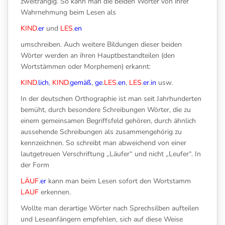
zweitrangig. So kann man die beiden Wörter von ihrer
Wahrnehmung beim Lesen als
KIND
.
er
und
LES
.
en
umschreiben. Auch weitere Bildungen dieser beiden
Wörter werden an ihren Hauptbestandteilen (den
Wortstämmen oder Morphemen) erkannt:
KIND
.
lich
,
KIND
.
gemäß
,
ge
.
LES
.
en
,
LES
.
er
.
in
usw.
In der deutschen Orthographie ist man seit Jahrhunderten
bemüht, durch besondere Schreibungen Wörter, die zu
einem gemeinsamen Begriffsfeld gehören, durch ähnlich
aussehende Schreibungen als zusammengehörig zu
kennzeichnen. So schreibt man abweichend von einer
lautgetreuen Verschriftung „Läufer“ und nicht „Leufer“. In
der Form
LÄUF
.
er
kann man beim Lesen sofort den Wortstamm
LAUF
erkennen.
Wollte man derartige Wörter nach Sprechsilben aufteilen
und Leseanfängern empfehlen, sich auf diese Weise