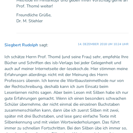
Methode im Hinterkopf und geben Ihren Vorschlag gerne an
Prof. Thomé weiter!
Freundliche Grüße,
Dr. M. Stiehler
Siegbert Rudolph
sagt:
14. DEZEMBER 2018 UM 10:24 UHR
Ich schätze Herrn Prof. Thomé (und seine Frau) sehr, empfehle Ihre
Bücher und Schriften des isb-Verlags bei jeder Gelegenheit und
auch auf meiner Internetseite der-lesekoch.de. Hier stimmen meine
Erfahrungen allerdings nicht mit der Meinung des Herrn
Professors überein. Ich kenne die Wortbausteinmethode nur von
der Rechtschreibung, deshalb kann ich zum Einsatz beim
Lesenlernen nichts sagen. Aber beim Lesen mit Silben habe ich nur
gute Erfahrungen gemacht. Wenn ich einen besonders schwachen
Schüler übernehme, der nicht einmal die einzelnen Buchstaben
zusammenschleifen kann, dann übe ich zuerst Silben mit zwei,
später mit drei Buchstaben, und lese ganz einfache Texte mit
Silbenkennung und mit vielen Wortwiederholungen. Das führt
immer zu schnellen Fortschritten. Bei den Silben übe ich immer so,