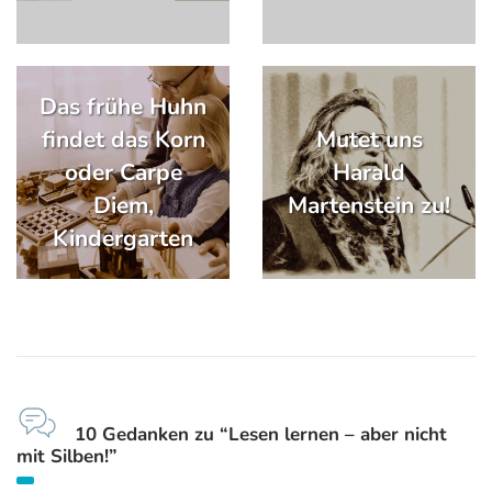
Das frühe Huhn
findet das Korn
Mutet uns
oder Carpe
Harald
Diem,
Martenstein zu!
Kindergarten
10 Gedanken zu “Lesen lernen – aber nicht
mit Silben!”