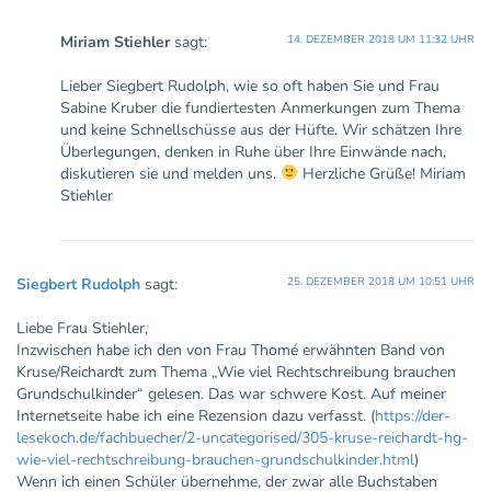
Miriam Stiehler
sagt:
14. DEZEMBER 2018 UM 11:32 UHR
Lieber Siegbert Rudolph, wie so oft haben Sie und Frau
Sabine Kruber die fundiertesten Anmerkungen zum Thema
und keine Schnellschüsse aus der Hüfte. Wir schätzen Ihre
Überlegungen, denken in Ruhe über Ihre Einwände nach,
diskutieren sie und melden uns.
Herzliche Grüße! Miriam
Stiehler
Siegbert Rudolph
sagt:
25. DEZEMBER 2018 UM 10:51 UHR
Liebe Frau Stiehler,
Inzwischen habe ich den von Frau Thomé erwähnten Band von
Kruse/Reichardt zum Thema „Wie viel Rechtschreibung brauchen
Grundschulkinder“ gelesen. Das war schwere Kost. Auf meiner
Internetseite habe ich eine Rezension dazu verfasst. (
https://der-
lesekoch.de/fachbuecher/2-uncategorised/305-kruse-reichardt-hg-
wie-viel-rechtschreibung-brauchen-grundschulkinder.html
)
Wenn ich einen Schüler übernehme, der zwar alle Buchstaben