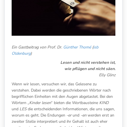
Ein Gastbeitrag von Prof. Dr.
Günther Thomé
(
isb
Oldenburg
)
Lesen und nicht verstehen ist,
wie pflügen und nicht säen.
Elly Glinz
Wenn wir lesen, versuchen wir, das Gelesene zu
verstehen. Dabei werden die geschriebenen Wörter nach
begrifflichen Einheiten mit den Augen abgetastet. Bei den
Wörtern „
Kinder lesen
“ bieten die Wortbausteine
KIND
und
LES
die entscheidenden Informationen, die uns sagen,
worum es geht. Die Endungen
-er
und
-en
werden erst an
zweiter Stelle interpretiert und ihr Gehalt ist auch eher