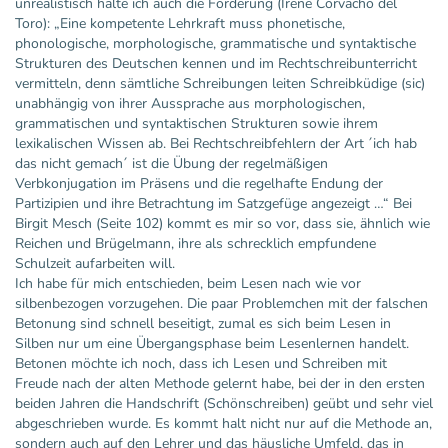
unrealistisch halte ich auch die Forderung (Irene Corvacho del
Toro): „Eine kompetente Lehrkraft muss phonetische,
phonologische, morphologische, grammatische und syntaktische
Strukturen des Deutschen kennen und im Rechtschreibunterricht
vermitteln, denn sämtliche Schreibungen leiten Schreibküdige (sic)
unabhängig von ihrer Aussprache aus morphologischen,
grammatischen und syntaktischen Strukturen sowie ihrem
lexikalischen Wissen ab. Bei Rechtschreibfehlern der Art ´ich hab
das nicht gemach´ ist die Übung der regelmäßigen
Verbkonjugation im Präsens und die regelhafte Endung der
Partizipien und ihre Betrachtung im Satzgefüge angezeigt …“ Bei
Birgit Mesch (Seite 102) kommt es mir so vor, dass sie, ähnlich wie
Reichen und Brügelmann, ihre als schrecklich empfundene
Schulzeit aufarbeiten will.
Ich habe für mich entschieden, beim Lesen nach wie vor
silbenbezogen vorzugehen. Die paar Problemchen mit der falschen
Betonung sind schnell beseitigt, zumal es sich beim Lesen in
Silben nur um eine Übergangsphase beim Lesenlernen handelt.
Betonen möchte ich noch, dass ich Lesen und Schreiben mit
Freude nach der alten Methode gelernt habe, bei der in den ersten
beiden Jahren die Handschrift (Schönschreiben) geübt und sehr viel
abgeschrieben wurde. Es kommt halt nicht nur auf die Methode an,
sondern auch auf den Lehrer und das häusliche Umfeld, das in