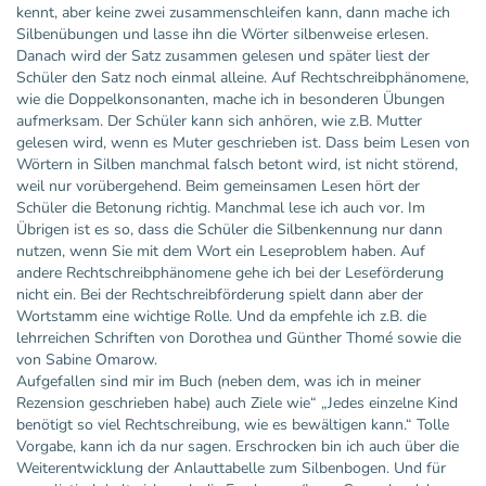
kennt, aber keine zwei zusammenschleifen kann, dann mache ich
Silbenübungen und lasse ihn die Wörter silbenweise erlesen.
Danach wird der Satz zusammen gelesen und später liest der
Schüler den Satz noch einmal alleine. Auf Rechtschreibphänomene,
wie die Doppelkonsonanten, mache ich in besonderen Übungen
aufmerksam. Der Schüler kann sich anhören, wie z.B. Mutter
gelesen wird, wenn es Muter geschrieben ist. Dass beim Lesen von
Wörtern in Silben manchmal falsch betont wird, ist nicht störend,
weil nur vorübergehend. Beim gemeinsamen Lesen hört der
Schüler die Betonung richtig. Manchmal lese ich auch vor. Im
Übrigen ist es so, dass die Schüler die Silbenkennung nur dann
nutzen, wenn Sie mit dem Wort ein Leseproblem haben. Auf
andere Rechtschreibphänomene gehe ich bei der Leseförderung
nicht ein. Bei der Rechtschreibförderung spielt dann aber der
Wortstamm eine wichtige Rolle. Und da empfehle ich z.B. die
lehrreichen Schriften von Dorothea und Günther Thomé sowie die
von Sabine Omarow.
Aufgefallen sind mir im Buch (neben dem, was ich in meiner
Rezension geschrieben habe) auch Ziele wie“ „Jedes einzelne Kind
benötigt so viel Rechtschreibung, wie es bewältigen kann.“ Tolle
Vorgabe, kann ich da nur sagen. Erschrocken bin ich auch über die
Weiterentwicklung der Anlauttabelle zum Silbenbogen. Und für