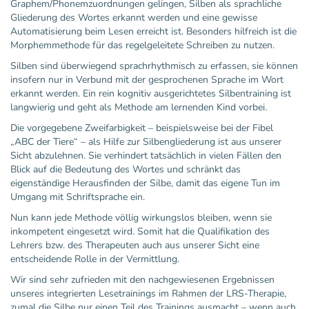
Graphem/Phonemzuordnungen gelingen, Silben als sprachliche
Gliederung des Wortes erkannt werden und eine gewisse
Automatisierung beim Lesen erreicht ist. Besonders hilfreich ist die
Morphemmethode für das regelgeleitete Schreiben zu nutzen.
Silben sind überwiegend sprachrhythmisch zu erfassen, sie können
insofern nur in Verbund mit der gesprochenen Sprache im Wort
erkannt werden. Ein rein kognitiv ausgerichtetes Silbentraining ist
langwierig und geht als Methode am lernenden Kind vorbei.
Die vorgegebene Zweifarbigkeit – beispielsweise bei der Fibel
„ABC der Tiere“ – als Hilfe zur Silbengliederung ist aus unserer
Sicht abzulehnen. Sie verhindert tatsächlich in vielen Fällen den
Blick auf die Bedeutung des Wortes und schränkt das
eigenständige Herausfinden der Silbe, damit das eigene Tun im
Umgang mit Schriftsprache ein.
Nun kann jede Methode völlig wirkungslos bleiben, wenn sie
inkompetent eingesetzt wird. Somit hat die Qualifikation des
Lehrers bzw. des Therapeuten auch aus unserer Sicht eine
entscheidende Rolle in der Vermittlung.
Wir sind sehr zufrieden mit den nachgewiesenen Ergebnissen
unseres integrierten Lesetrainings im Rahmen der LRS-Therapie,
zumal die Silbe nur einen Teil des Trainings ausmacht – wenn auch