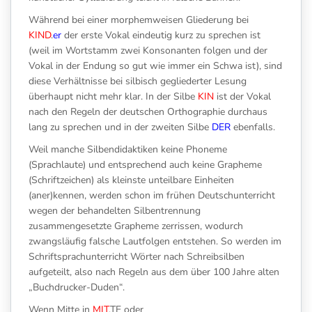
Während bei einer morphemweisen Gliederung bei
KIND
.
er
der erste Vokal eindeutig kurz zu sprechen ist
(weil im Wortstamm zwei Konsonanten folgen und der
Vokal in der Endung so gut wie immer ein Schwa ist), sind
diese Verhältnisse bei silbisch gegliederter Lesung
überhaupt nicht mehr klar. In der Silbe
KIN
ist der Vokal
nach den Regeln der deutschen Orthographie durchaus
lang zu sprechen und in der zweiten Silbe
DER
ebenfalls.
Weil manche Silbendidaktiken keine Phoneme
(Sprachlaute) und entsprechend auch keine Grapheme
(Schriftzeichen) als kleinste unteilbare Einheiten
(aner)kennen, werden schon im frühen Deutschunterricht
wegen der behandelten Silbentrennung
zusammengesetzte Grapheme zerrissen, wodurch
zwangsläufig falsche Lautfolgen entstehen. So werden im
Schriftsprachunterricht Wörter nach Schreibsilben
aufgeteilt, also nach Regeln aus dem über 100 Jahre alten
„Buchdrucker-Duden“.
Wenn Mitte in
MIT
.TE oder